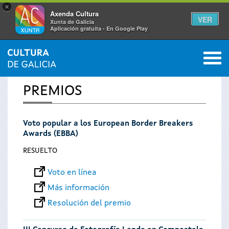
×
Axenda Cultura
VER
Xunta de Galicia
Aplicación gratuíta - En Google Play
Saltar al menú
M
INICIO
0
Se
PREMIOS
encuentra
Voto popular a los European Border Breakers
usted
Awards (EBBA)
aquí
RESUELTO
Voto en línea
Más información
Resolución del premio