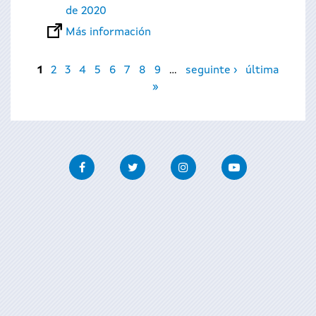
de 2020
Más información
Páginas
1
2
3
4
5
6
7
8
9
…
seguinte ›
última
»
Facebook
Twitter
Instagram
Youtube