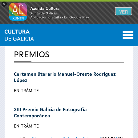
×
Axenda Cultura
VER
Xunta de Galicia
Aplicación gratuíta - En Google Play
Saltar al menú
M
INICIO
0
Se
PREMIOS
encuentra
Certamen literario Manuel-Oreste Rodríguez
usted
López
aquí
EN TRÁMITE
XIII Premio Galicia de Fotografía
Contemporánea
EN TRÁMITE