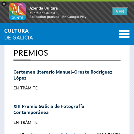
×
Axenda Cultura
VER
Xunta de Galicia
Aplicación gratuíta - En Google Play
Saltar al menú
M
INICIO
0
Se
PREMIOS
encuentra
Certamen literario Manuel-Oreste Rodríguez
usted
López
aquí
EN TRÁMITE
XIII Premio Galicia de Fotografía
Contemporánea
EN TRÁMITE