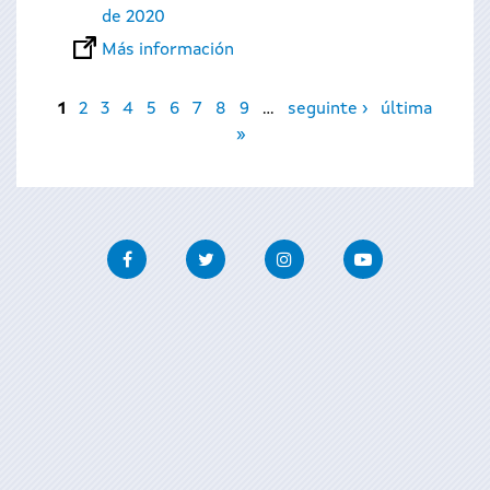
de 2020
Más información
Páginas
1
2
3
4
5
6
7
8
9
…
seguinte ›
última
»
Facebook
Twitter
Instagram
Youtube