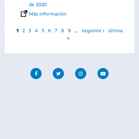
de 2020
Más información
Páginas
1
2
3
4
5
6
7
8
9
…
seguinte ›
última
»
Facebook
Twitter
Instagram
Youtube