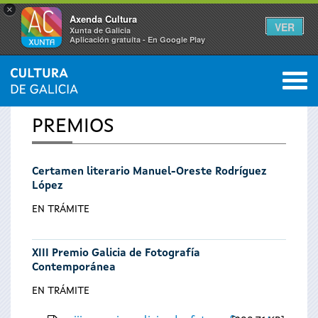
×
Axenda Cultura
VER
Xunta de Galicia
Aplicación gratuíta - En Google Play
Saltar al menú
M
INICIO
0
Se
PREMIOS
encuentra
Certamen literario Manuel-Oreste Rodríguez
usted
López
aquí
EN TRÁMITE
XIII Premio Galicia de Fotografía
Contemporánea
EN TRÁMITE