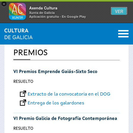
×
Axenda Cultura
VER
Xunta de Galicia
Aplicación gratuíta - En Google Play
Saltar al menú
M
INICIO
0
Se
PREMIOS
encuentra
VI Premios Emprende Gaiás-Sixto Seco
usted
RESUELTO
aquí
Extracto de la convocatoria en el DOG
Entrega de los galardones
VI Premio Galicia de Fotografía Contemporánea
RESUELTO