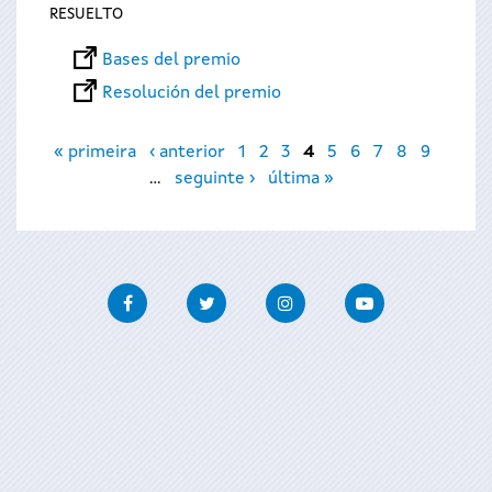
RESUELTO
Bases del premio
Resolución del premio
Páginas
« primeira
‹ anterior
1
2
3
4
5
6
7
8
9
…
seguinte ›
última »
Facebook
Twitter
Instagram
Youtube