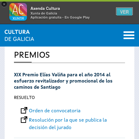
×
Axenda Cultura
VER
Xunta de Galicia
Aplicación gratuíta - En Google Play
Saltar al menú
M
INICIO
0
Se
PREMIOS
encuentra
XIX Premio Elías Valiña para el año 2014 al
usted
esfuerzo revitalizador y promocional de los
caminos de Santiago
aquí
RESUELTO
Orden de convocatoria
Resolución por la que se publica la
decisión del jurado