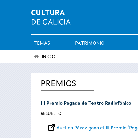
TEMAS
PATRIMONIO
Menú
INICIO
principal
Se
encuentra
PREMIOS
usted
III Premio Pegada de Teatro Radiofónico
aquí
RESUELTO
Avelina Pérez gana el III Premio ‘Pe