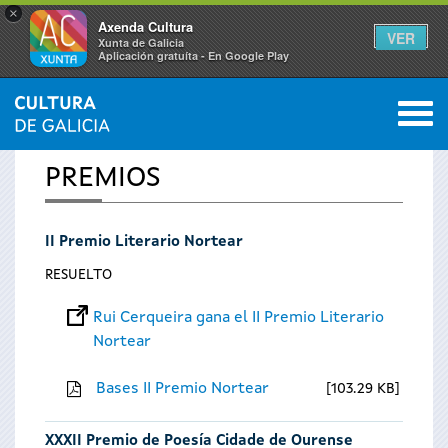
×
Axenda Cultura
VER
Xunta de Galicia
Aplicación gratuíta - En Google Play
Saltar al menú
M
INICIO
0
Se
PREMIOS
encuentra
II Premio Literario Nortear
usted
RESUELTO
aquí
Rui Cerqueira gana el II Premio Literario
Nortear
Bases II Premio Nortear
103.29 KB
XXXII Premio de Poesía Cidade de Ourense