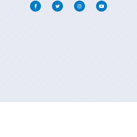
Facebook
Twitter
Instagram
Youtube
Información mantenida y publicada en internet por la Xunta de
Galicia