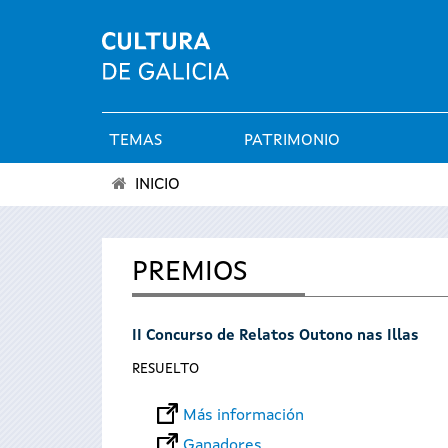
TEMAS
PATRIMONIO
Menú
INICIO
principal
Se
encuentra
PREMIOS
usted
II Concurso de Relatos Outono nas Illas
aquí
RESUELTO
Más información
Ganadores