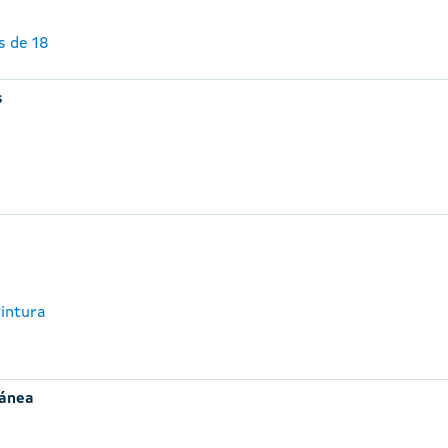
s de 18
s
Pintura
ránea