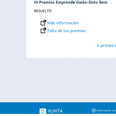
III Premios Emprende Gaiás-Sixto Seco
RESUELTO
Más información
Fallo de los premios
Páginas
« primeir
Información mant
Atención a la ciuda