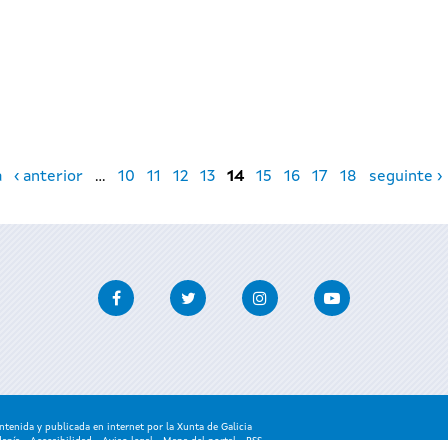
a
‹ anterior
…
10
11
12
13
14
15
16
17
18
seguinte ›
Facebook
Twitter
Instagram
Youtube
enida y publicada en internet por la Xunta de Galicia
danía
-
Accesibilidad
-
Aviso legal
-
Mapa del portal
-
RSS