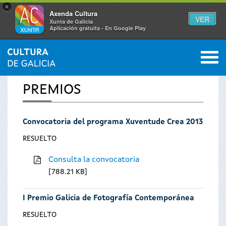
×
Axenda Cultura
VER
Xunta de Galicia
Aplicación gratuíta - En Google Play
Saltar al menú
M
INICIO
0
Se
PREMIOS
encuentra
Convocatoria del programa Xuventude Crea 2013
usted
RESUELTO
aquí
Consulta la convocatoria
788.21 KB
I Premio Galicia de Fotografía Contemporánea
RESUELTO