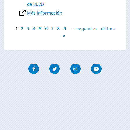
de 2020
Más información
Páginas
1
2
3
4
5
6
7
8
9
…
seguinte ›
última
»
Facebook
Twitter
Instagram
Youtube