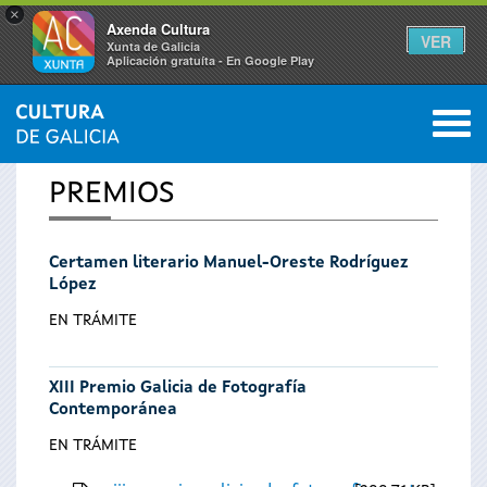
×
Axenda Cultura
VER
Xunta de Galicia
Aplicación gratuíta - En Google Play
Saltar al menú
M
INICIO
0
Se
PREMIOS
encuentra
Certamen literario Manuel-Oreste Rodríguez
usted
López
aquí
EN TRÁMITE
XIII Premio Galicia de Fotografía
Contemporánea
EN TRÁMITE