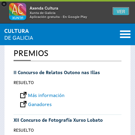
×
Axenda Cultura
VER
Xunta de Galicia
Aplicación gratuíta - En Google Play
Saltar al menú
M
INICIO
0
Se
PREMIOS
encuentra
II Concurso de Relatos Outono nas Illas
usted
RESUELTO
aquí
Más información
Ganadores
XII Concurso de Fotografía Xurxo Lobato
RESUELTO