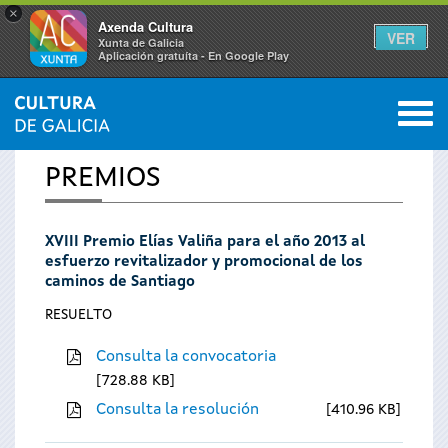
×
Axenda Cultura
VER
Xunta de Galicia
Aplicación gratuíta - En Google Play
Saltar al menú
M
INICIO
0
Se
PREMIOS
encuentra
XVIII Premio Elías Valiña para el año 2013 al
usted
esfuerzo revitalizador y promocional de los
caminos de Santiago
aquí
RESUELTO
Consulta la convocatoria
728.88 KB
Consulta la resolución
410.96 KB