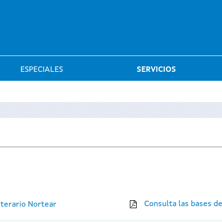
Saltar al menú
ESPECIALES
SERVICIOS
Consulta las bases d
iterario Nortear