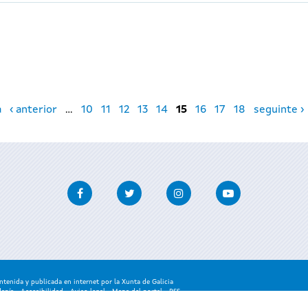
a
‹ anterior
…
10
11
12
13
14
15
16
17
18
seguinte ›
Facebook
Twitter
Instagram
Youtube
enida y publicada en internet por la Xunta de Galicia
danía
-
Accesibilidad
-
Aviso legal
-
Mapa del portal
-
RSS