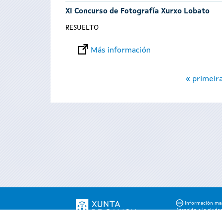
XI Concurso de Fotografía Xurxo Lobato
RESUELTO
Más información
Páginas
« primeir
Información mant
Atención a la ciuda