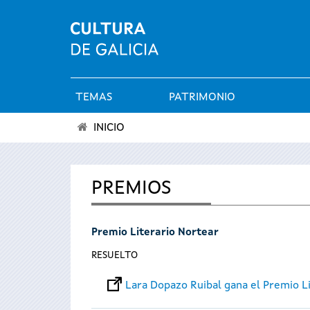
TEMAS
PATRIMONIO
Menú
INICIO
principal
Se
encuentra
PREMIOS
usted
Premio Literario Nortear
aquí
RESUELTO
Lara Dopazo Ruibal gana el Premio L