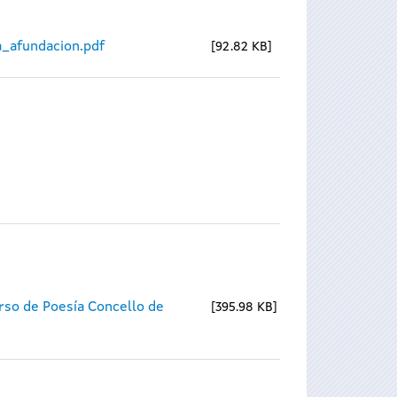
_afundacion.pdf
92.82 KB
rso de Poesía Concello de
395.98 KB