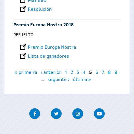
Más info
Resolución
Premio Europa Nostra 2018
RESUELTO
Premio Europa Nostra
Lista de ganadores
Páginas
« primeira
‹ anterior
1
2
3
4
5
6
7
8
9
…
seguinte ›
última »
Facebook
Twitter
Instagram
Youtube