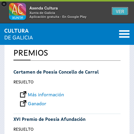
×
Axenda Cultura
VER
Xunta de Galicia
Aplicación gratuíta - En Google Play
Saltar al menú
M
INICIO
0
Se
PREMIOS
encuentra
Certamen de Poesía Concello de Carral
usted
RESUELTO
aquí
Más información
Ganador
XVI Premio de Poesía Afundación
RESUELTO