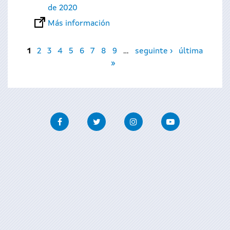
de 2020
Más información
Páginas
1
2
3
4
5
6
7
8
9
…
seguinte ›
última
»
Facebook
Twitter
Instagram
Youtube