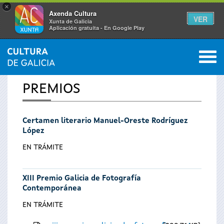
×
Axenda Cultura
VER
Xunta de Galicia
Aplicación gratuíta - En Google Play
Saltar al menú
M
INICIO
0
Se
PREMIOS
encuentra
Certamen literario Manuel-Oreste Rodríguez
usted
López
aquí
EN TRÁMITE
XIII Premio Galicia de Fotografía
Contemporánea
EN TRÁMITE