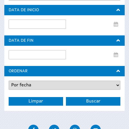
DATA DE INICIO
Data
de
inicio
DATA DE FIN
Data
de
fin
ORDENAR
Facebook
Twitter
Instagram
Youtube