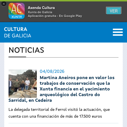
×
Axenda Cultura
VER
Xunta de Galicia
Aplicación gratuíta - En Google Play
Saltar al menú
M
INICIO
›
ACTUALIDAD
0
Se
NOTICIAS
encuentra
usted
04/08/2026
Martina Aneiros pone en valor los
aquí
trabajos de conservación que la
Xunta financia en el yacimiento
arqueológico del Castro do
Sarridal, en Cedeira
La delegada territorial de Ferrol visitó la actuación, que
cuenta con una financiación de más de 17.500 euros