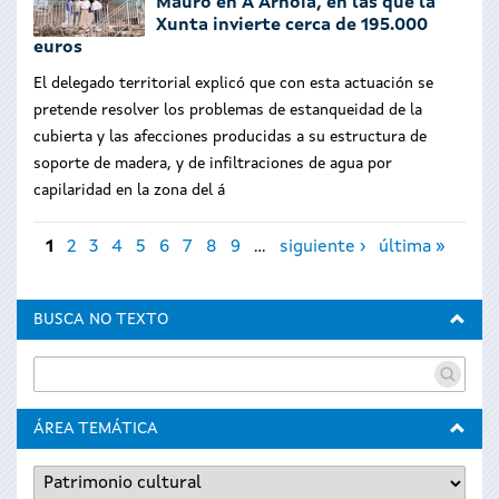
Mauro en A Arnoia, en las que la
Xunta invierte cerca de 195.000
euros
El delegado territorial explicó que con esta actuación se
pretende resolver los problemas de estanqueidad de la
cubierta y las afecciones producidas a su estructura de
soporte de madera, y de infiltraciones de agua por
capilaridad en la zona del á
Páginas
1
2
3
4
5
6
7
8
9
…
siguiente ›
última »
BUSCA NO TEXTO
ÁREA TEMÁTICA