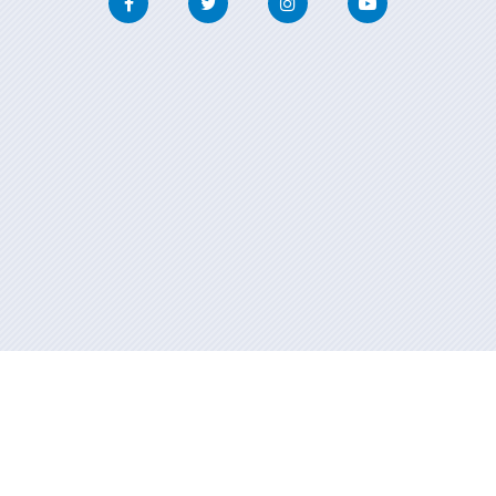
Información mantenida y publicada en internet por la Xunta de
Galicia
Atención a la ciudadanía