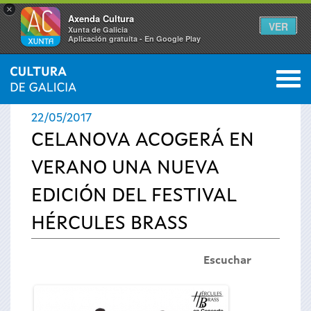
×
Axenda Cultura
VER
Xunta de Galicia
Aplicación gratuíta - En Google Play
Saltar al menú
M
INICIO
›
ACTUALIDAD
›
NOTICIAS
0
Se
22/05/2017
encuentra
CELANOVA ACOGERÁ EN
VERANO UNA NUEVA
usted
EDICIÓN DEL FESTIVAL
aquí
HÉRCULES BRASS
Escuchar