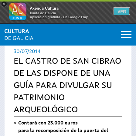
×
Axenda Cultura
VER
Xunta de Galicia
Aplicación gratuíta - En Google Play
Saltar al menú
M
INICIO
›
ACTUALIDAD
›
NOTICIAS
0
Se
30/07/2014
encuentra
EL CASTRO DE SAN CIBRAO
DE LAS DISPONE DE UNA
usted
GUÍA PARA DIVULGAR SU
aquí
PATRIMONIO
ARQUEOLÓGICO
Contará con 23.000 euros
para la recomposición de la puerta del