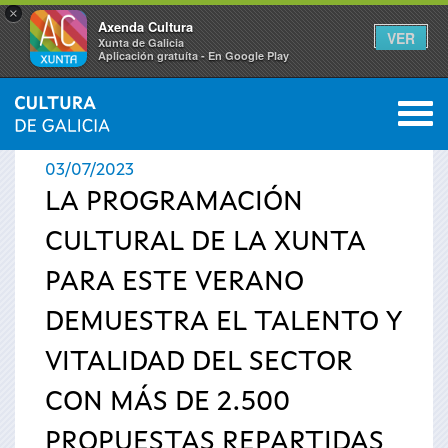
×
Axenda Cultura
VER
Xunta de Galicia
Aplicación gratuíta - En Google Play
Saltar al menú
M
INICIO
›
ACTUALIDAD
›
NOTICIAS
0
Se
03/07/2023
encuentra
LA PROGRAMACIÓN
CULTURAL DE LA XUNTA
usted
PARA ESTE VERANO
aquí
DEMUESTRA EL TALENTO Y
VITALIDAD DEL SECTOR
CON MÁS DE 2.500
PROPUESTAS REPARTIDAS