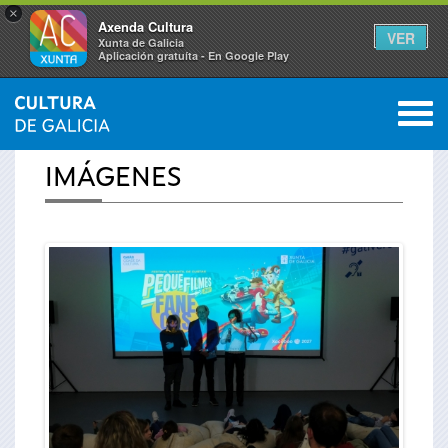
×
Axenda Cultura
VER
Xunta de Galicia
Aplicación gratuíta - En Google Play
Saltar al menú
M
INICIO
›
ACTUALIDAD
›
IMÁGENES
0
Se
IMÁGENES
encuentra
usted
aquí