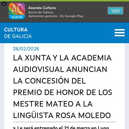
×
Axenda Cultura
VER
Xunta de Galicia
Aplicación gratuíta - En Google Play
Saltar al menú
M
INICIO
›
ACTUALIDAD
›
NOTICIAS
0
Se
26/02/2026
encuentra
LA XUNTA Y LA ACADEMIA
AUDIOVISUAL ANUNCIAN
usted
LA CONCESIÓN DEL
aquí
PREMIO DE HONOR DE LOS
MESTRE MATEO A LA
LINGÜISTA ROSA MOLEDO
Le será entregado el 21 de marzo en Lugo