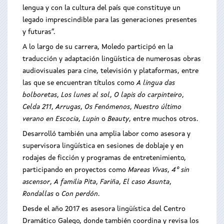
lengua y con la cultura del país que constituye un
legado imprescindible para las generaciones presentes
y futuras”.
A lo largo de su carrera, Moledo participó en la
traducción y adaptación lingüística de numerosas obras
audiovisuales para cine, televisión y plataformas, entre
las que se encuentran títulos como
A lingua das
bolboretas
,
Los lunes al sol
,
O lapis do carpinteiro
,
Celda 211
,
Arrugas
,
Os Fenómenos
,
Nuestro último
verano en Escocia
,
Lupin
o
Beauty
, entre muchos otros.
Desarrolló también una amplia labor como asesora y
supervisora lingüística en sesiones de doblaje y en
rodajes de ficción y programas de entretenimiento,
participando en proyectos como
Mareas Vivas
,
4º sin
ascensor
,
A familia Pita
,
Fariña
,
El caso Asunta
,
Rondallas
o
Con perdón
.
Desde el año 2017 es asesora lingüística del Centro
Dramático Galego, donde también coordina y revisa los