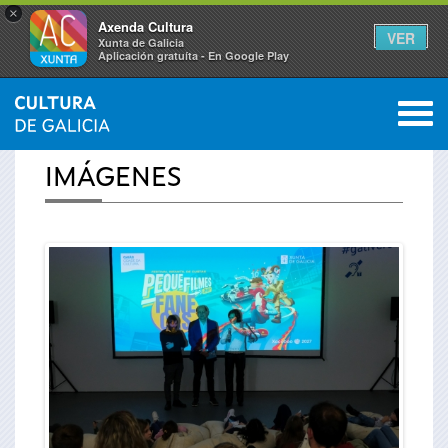
×
Axenda Cultura
VER
Xunta de Galicia
Aplicación gratuíta - En Google Play
Saltar al menú
M
INICIO
›
ACTUALIDAD
›
IMÁGENES
0
Se
IMÁGENES
encuentra
usted
aquí