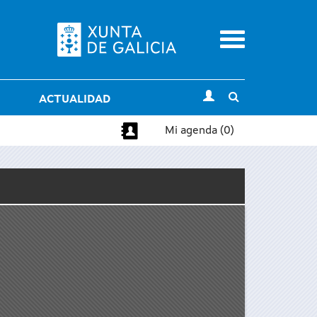
Menu
Toggle
ACTUALIDAD
search
Mi agenda (0)