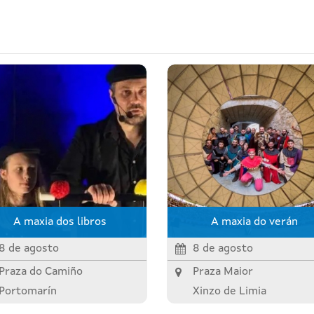
A maxia dos libros
A maxia do verán
8 de agosto
8 de agosto
Praza do Camiño
Praza Maior
Portomarín
Xinzo de Limia