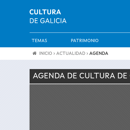
TEMAS
PATRIMONIO
Menú
INICIO
›
ACTUALIDAD
›
AGENDA
principal
Se
AGENDA DE
CULTURA
DE
encuentra
usted
aquí