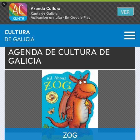
×
Axenda Cultura
VER
Xunta de Galicia
Aplicación gratuíta - En Google Play
Saltar al menú
M
INICIO
›
ACTUALIDAD
›
AGENDA
0
Se
AGENDA DE
CULTURA
DE
GALICIA
encuentra
usted
aquí
ZOG