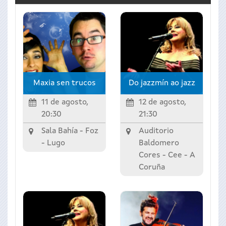
Maxia sen trucos
Do jazzmín ao jazz
11 de agosto,
12 de agosto,
20:30
21:30
Sala Bahía -
Foz
Auditorio
-
Lugo
Baldomero
Cores -
Cee
-
A
Coruña