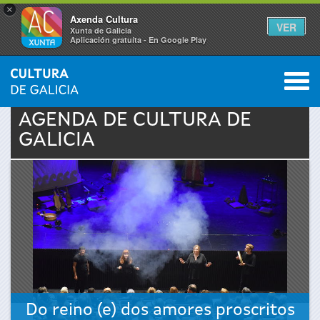
×
Axenda Cultura
VER
Xunta de Galicia
Aplicación gratuíta - En Google Play
Saltar al menú
M
INICIO
›
ACTUALIDAD
›
AGENDA
0
Se
AGENDA DE
CULTURA
DE
GALICIA
encuentra
usted
aquí
Do reino (e) dos amores proscritos