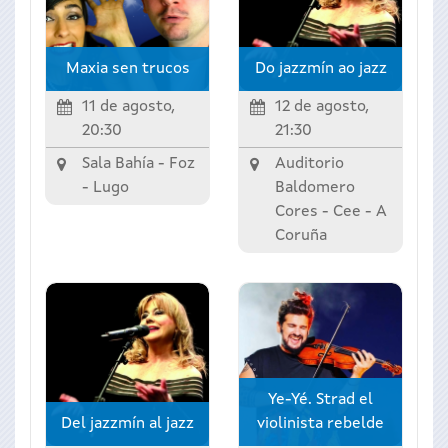
Maxia sen trucos
Do jazzmín ao jazz
11 de agosto,
12 de agosto,
20:30
21:30
Sala Bahía -
Foz
Auditorio
-
Lugo
Baldomero
Cores -
Cee
-
A
Coruña
Ye-Yé. Strad el
Del jazzmín al jazz
violinista rebelde