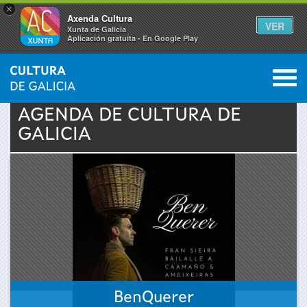
×
Axenda Cultura
VER
Xunta de Galicia
Aplicación gratuíta - En Google Play
Saltar al menú
M
INICIO
›
ACTUALIDAD
›
AGENDA
0
Se
AGENDA DE
CULTURA
DE
GALICIA
encuentra
usted
aquí
BenQuerer