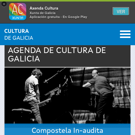
×
Axenda Cultura
VER
Xunta de Galicia
Aplicación gratuíta - En Google Play
Saltar al menú
M
INICIO
›
ACTUALIDAD
›
AGENDA
0
Se
AGENDA DE
CULTURA
DE
GALICIA
encuentra
usted
aquí
Compostela In-audita