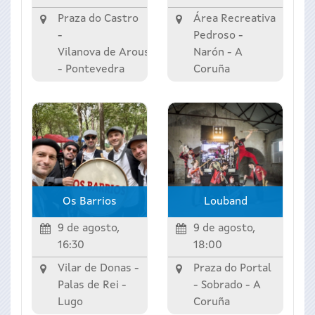
Praza do Castro
Área Recreativa
-
Pedroso -
Vilanova de Arousa
Narón
-
A
-
Pontevedra
Coruña
Os Barrios
Louband
9 de agosto,
9 de agosto,
16:30
18:00
Vilar de Donas -
Praza do Portal
Palas de Rei
-
-
Sobrado
-
A
Lugo
Coruña