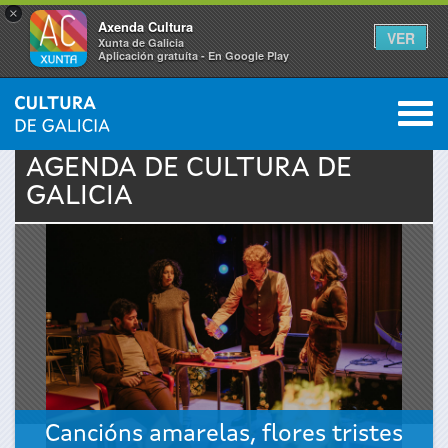
×
Axenda Cultura
VER
Xunta de Galicia
Aplicación gratuíta - En Google Play
Saltar al menú
M
INICIO
›
ACTUALIDAD
›
AGENDA
0
Se
AGENDA DE
CULTURA
DE
GALICIA
encuentra
usted
aquí
Cancións amarelas, flores tristes