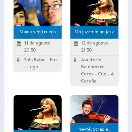
Maxia sen trucos
Do jazzmín ao jazz
11 de agosto,
12 de agosto,
20:30
21:30
Sala Bahía -
Foz
Auditorio
-
Lugo
Baldomero
Cores -
Cee
-
A
Coruña
Ye-Yé. Strad el