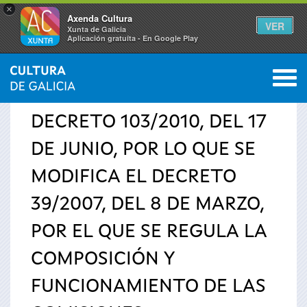
×
Axenda Cultura
VER
Xunta de Galicia
Aplicación gratuíta - En Google Play
Saltar al menú
M
INICIO
0
Se
DECRETO 103/2010, DEL 17
encuentra
DE JUNIO, POR LO QUE SE
usted
MODIFICA EL DECRETO
aquí
39/2007, DEL 8 DE MARZO,
POR EL QUE SE REGULA LA
COMPOSICIÓN Y
FUNCIONAMIENTO DE LAS