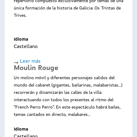
repertorio compuesto exclusivamente por temas de una
en
única formación de la historia de Galicia: Os Trintas de
concerto
Trives.
Idioma
Castellano
Leer más
sobre
Moulin Rouge
Vaamonde,
Lamas
Un molino móvil y diferentes personajes salidos del
e
mundo del cabaret (gigantes, bailarinas, malabaristas...)
Romero
recorrerán y dinamizarán las calles de la villa
interactuando con todos los presentes al ritmo del
"French Perro Perro". En este espectáculo habrá bailes,
temas cantados en directo, malabares...
Idioma
Castellano