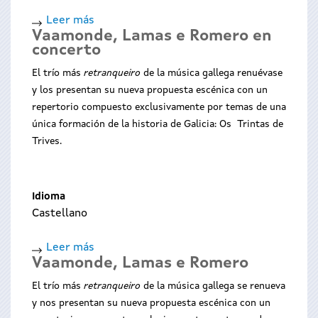
Leer más
sobre
Vaamonde, Lamas e Romero en
Uxía
concerto
lambona
e
El trío más
retranqueiro
de la música gallega renuévase
a
y los presentan su nueva propuesta escénica con un
banda
repertorio compuesto exclusivamente por temas de una
molona
única formación de la historia de Galicia: Os Trintas de
Trives.
Idioma
Castellano
Leer más
sobre
Vaamonde, Lamas e Romero
Vaamonde,
Lamas
El trío más
retranqueiro
de la música gallega se renueva
e
y nos presentan su nueva propuesta escénica con un
Romero