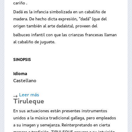
cariño .
Dadá es la infancia simbolizada en un cabaliño de
madera. De hecho dicta expresión, "dadá" (que del
origen también al arte dadaísta), proveen del
balbuceo infantil con que las crianzas francesas llaman
al cabaliño de juguete.
SINOPSIS
Idioma
Castellano
Leer más
sobre
Tiruleque
Viaxe
a
En sus actuaciones están presentes instrumentos
Dadá
unidos a la música tradicional gallega, pero empleados
a su imagen y semejanza. Reinterpretando en cierta