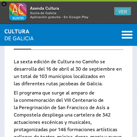
×
Axenda Cultura
VER
Xunta de Galicia
Aplicación gratuíta - En Google Play
Saltar al menú
M
CULTURA NO CAMIÑO
La sexta edición de Cultura no Camiño se
desarrolla del 16 de abril al 30 de septiembre en
un total de 103 municipios localizados en
las diferentes rutas jacobeas de Galicia.
El programa que surge al amparo de
la conmemoración del VIII Centenario de
la Peregrinación de San Francisco de Asís a
Compostela despliega una cartelera de 342
actuaciones escénicas y musicales,
protagonizadas por 146 formaciones artísticas