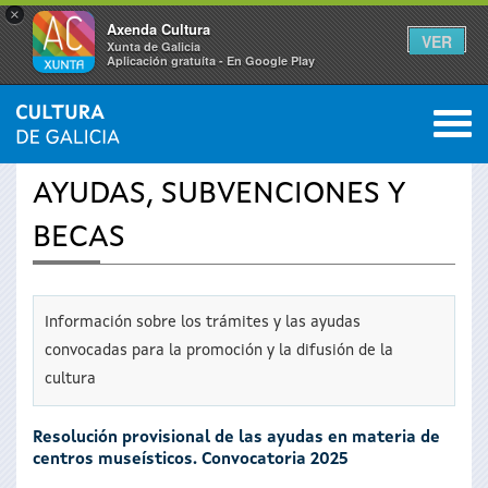
×
Axenda Cultura
VER
Xunta de Galicia
Aplicación gratuíta - En Google Play
Saltar al menú
M
INICIO
›
SERVICIOS
0
Se
AYUDAS, SUBVENCIONES Y
encuentra
BECAS
usted
aquí
Información sobre los trámites y las ayudas
convocadas para la promoción y la difusión de la
cultura
Resolución provisional de las ayudas en materia de
centros museísticos. Convocatoria 2025