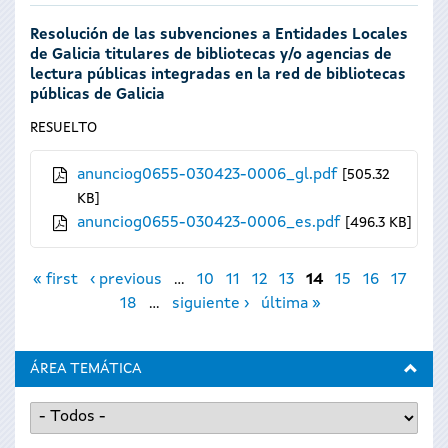
Resolución de las subvenciones a Entidades Locales
de Galicia titulares de bibliotecas y/o agencias de
lectura públicas integradas en la red de bibliotecas
públicas de Galicia
RESUELTO
anunciog0655-030423-0006_gl.pdf
505.32
KB
anunciog0655-030423-0006_es.pdf
496.3 KB
Páginas
« first
‹ previous
…
10
11
12
13
14
15
16
17
18
…
siguiente ›
última »
ÁREA TEMÁTICA