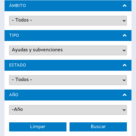
ÁMBITO
TIPO
ESTADO
AÑO
Año
Año