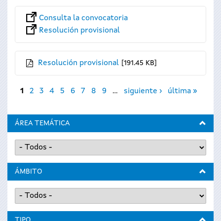
Consulta la convocatoria
Resolución provisional
Resolución provisional
191.45 KB
Páginas
1
2
3
4
5
6
7
8
9
…
siguiente ›
última »
ÁREA TEMÁTICA
ÁMBITO
TIPO