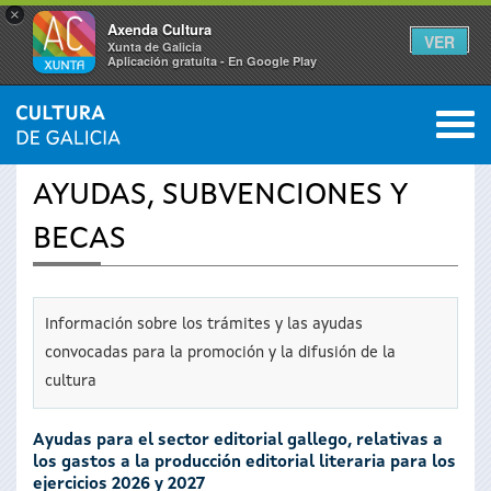
×
Axenda Cultura
VER
Xunta de Galicia
Aplicación gratuíta - En Google Play
Saltar al menú
M
INICIO
›
SERVICIOS
0
Se
AYUDAS, SUBVENCIONES Y
encuentra
BECAS
usted
aquí
Información sobre los trámites y las ayudas
convocadas para la promoción y la difusión de la
cultura
Ayudas para el sector editorial gallego, relativas a
los gastos a la producción editorial literaria para los
ejercicios 2026 y 2027