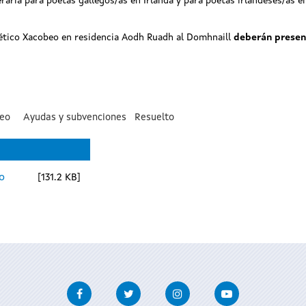
eraria para poetas gallegos/as en Irlanda y para poetas irlandeses/as e
ético Xacobeo en residencia Aodh Ruadh al Domhnaill
deberán present
eo
Ayudas y subvenciones
Resuelto
o
131.2 KB
Facebook
Twitter
Instagram
Youtube