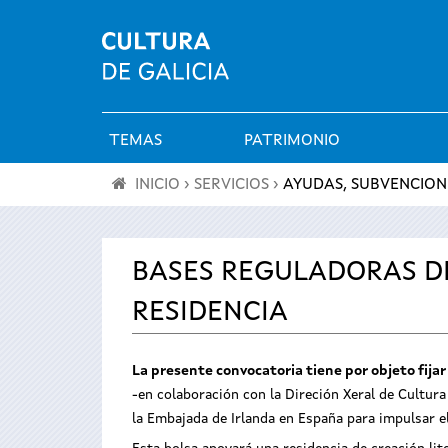
TEMAS
PATRIMONIO
Menú
INICIO
›
SERVICIOS
›
AYUDAS, SUBVENCION
principal
Se
encuentra
BASES REGULADORAS DE
RESIDENCIA
usted
aquí
La presente convocatoria tiene por objeto fija
-en colaboración con la Direción Xeral de Cultura
la Embajada de Irlanda en España­ para impulsar 