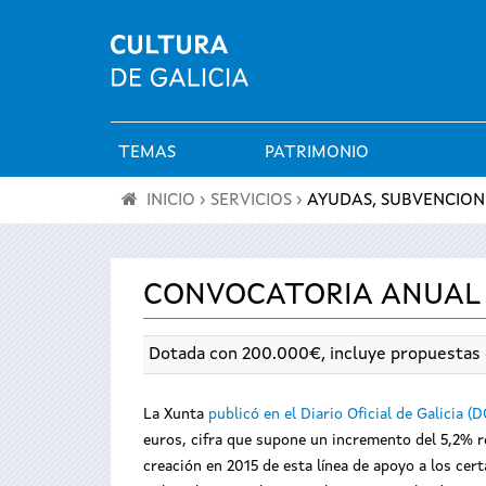
TEMAS
PATRIMONIO
Menú
INICIO
›
SERVICIOS
›
AYUDAS, SUBVENCION
principal
Se
encuentra
CONVOCATORIA ANUAL 
usted
Dotada con 200.000€, incluye propuestas d
aquí
La Xunta
publicó en el Diario Oficial de Galicia (
euros, cifra que supone un incremento del 5,2% r
creación en 2015 de esta línea de apoyo a los cer