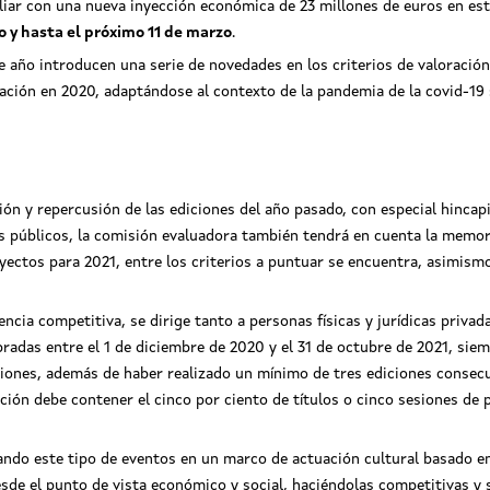
iar con una nueva inyección económica de 23 millones de euros en este
o y hasta el próximo 11 de marzo
.
año introducen una serie de novedades en los criterios de valoración 
ración en 2020, adaptándose al contexto de la pandemia de la covid-19 
ón y repercusión de las ediciones del año pasado, con especial hincapi
os públicos, la comisión evaluadora también tendrá en cuenta la memor
oyectos para 2021, entre los criterios a puntuar se encuentra, asimismo
cia competitiva, se dirige tanto a personas físicas y jurídicas priva
radas entre el 1 de diciembre de 2020 y el 31 de octubre de 2021, si
iones, además de haber realizado un mínimo de tres ediciones consecu
ción debe contener el cinco por ciento de títulos o cinco sesiones de
ndo este tipo de eventos en un marco de actuación cultural basado en 
de el punto de vista económico y social, haciéndolas competitivas y 