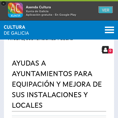
×
Axenda Cultura
VER
Xunta de Galicia
Aplicación gratuíta - En Google Play
Saltar al menú
M
INICIO
›
SERVICIOS
›
Se
AYUDAS, SUBVENCIONES Y BECAS
encuentra
0
AYUDAS A
usted
AYUNTAMIENTOS PARA
aquí
EQUIPACIÓN Y MEJORA DE
SUS INSTALACIONES Y
LOCALES