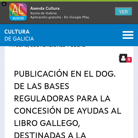
×
Axenda Cultura
VER
Xunta de Galicia
Aplicación gratuíta - En Google Play
Saltar al menú
M
INICIO
›
SERVICIOS
›
Se
AYUDAS, SUBVENCIONES Y BECAS
encuentra
0
PUBLICACIÓN EN EL DOG.
usted
DE LAS BASES
aquí
REGULADORAS PARA LA
CONCESIÓN DE AYUDAS AL
LIBRO GALLEGO,
DESTINADAS A LA