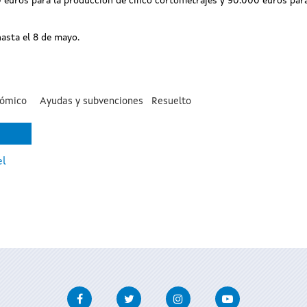
0 euros para la producción de cinco cortometrajes y 90.000 euros para
asta el 8 de mayo.
nómico
Ayudas y subvenciones
Resuelto
el
Facebook
Twitter
Instagram
Youtube