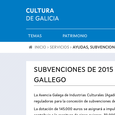
TEMAS
PATRIMONIO
Menú
INICIO
›
SERVICIOS
›
AYUDAS, SUBVENCION
principal
Se
encuentra
SUBVENCIONES DE 2015
GALLEGO
usted
aquí
La Axencia Galega de Industrias Culturales (Agadi
reguladoras para la concesión de subvenciones de 
La dotación de 145.000 euros se asignará a impuls