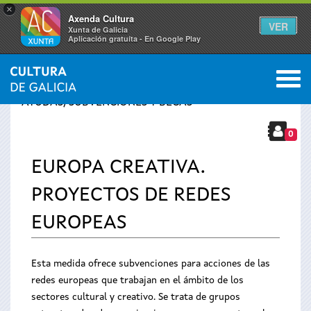
×
Axenda Cultura
VER
Xunta de Galicia
Aplicación gratuíta - En Google Play
Saltar al menú
M
INICIO
›
SERVICIOS
›
Se
AYUDAS, SUBVENCIONES Y BECAS
encuentra
0
EUROPA CREATIVA.
usted
PROYECTOS DE REDES
aquí
EUROPEAS
Esta medida ofrece subvenciones para acciones de las
redes europeas que trabajan en el ámbito de los
sectores cultural y creativo. Se trata de grupos