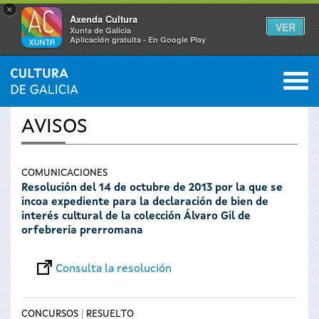
×
Axenda Cultura
VER
Xunta de Galicia
Aplicación gratuíta - En Google Play
Saltar al menú
M
INICIO
›
SERVICIOS
0
Se
AVISOS
encuentra
usted
COMUNICACIONES
Resolución del 14 de octubre de 2013 por la que se
incoa expediente para la declaración de bien de
aquí
interés cultural de la colección Álvaro Gil de
orfebrería prerromana
Consulta la resolución
CONCURSOS
RESUELTO