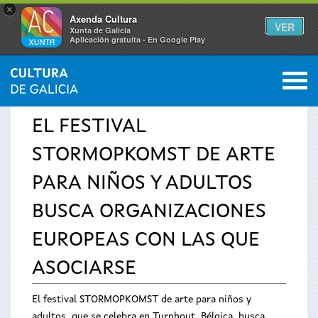
×
Axenda Cultura
VER
Xunta de Galicia
Aplicación gratuíta - En Google Play
Saltar al menú
M
INICIO
›
SERVICIOS
›
AVISOS
0
Se
EL FESTIVAL
encuentra
STORMOPKOMST DE ARTE
usted
PARA NIÑOS Y ADULTOS
aquí
BUSCA ORGANIZACIONES
EUROPEAS CON LAS QUE
ASOCIARSE
El festival STORMOPKOMST de arte para niños y
adultos, que se celebra en Turnhout, Bélgica, busca