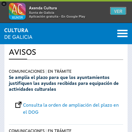
×
Axenda Cultura
VER
Xunta de Galicia
Aplicación gratuíta - En Google Play
Saltar al menú
M
INICIO
›
SERVICIOS
0
Se
AVISOS
encuentra
usted
COMUNICACIONES
EN TRÁMITE
Se amplía el plazo para que los ayuntamientos
justifiquen las ayudas recibidas para equipación de
aquí
actividades culturales
Consulta la orden de ampliación del plazo en
el DOG
COMUNICACIONES
EN TRÁMITE