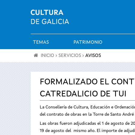
TEMAS
PATRIMONIO
Menú
INICIO
›
SERVICIOS
›
AVISOS
principal
Se
encuentra
FORMALIZADO EL CONT
CATREDALICIO DE TUI
usted
La Consellería de Cultura, Educación e Ordenación
aquí
del contrato de obras en la Torre de Santo André 
Las obras fueron adjudicadas el 1 de agosto de 20
19 de agosto del mismo año. El importe de adjudi