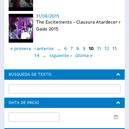
31/08/2015
The Excitements - Clausura Atardecer no
Gaiás 2015
Páginas
« primera
‹ anterior
…
6
7
8
9
10
11
12
13
14
…
siguiente ›
última »
BÚSQUEDA DE TEXTO
DATA DE INICIO
Data
de