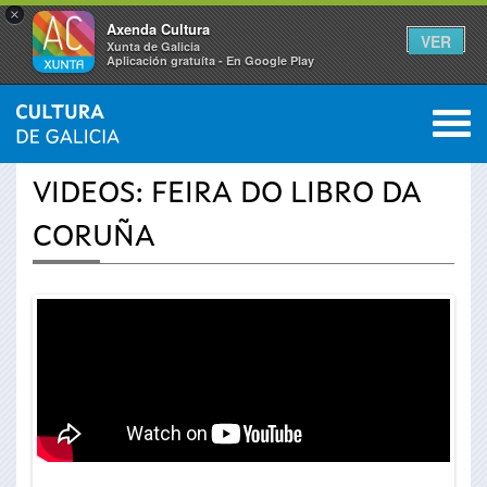
×
Axenda Cultura
VER
Xunta de Galicia
Aplicación gratuíta - En Google Play
Saltar al menú
M
INICIO
›
ACTUALIDAD
›
VÍDEOS
0
Se
VIDEOS: FEIRA DO LIBRO DA
encuentra
CORUÑA
usted
aquí