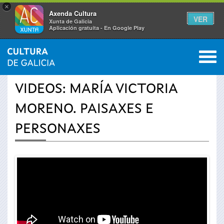
×
Axenda Cultura
VER
Xunta de Galicia
Aplicación gratuíta - En Google Play
Saltar al menú
M
INICIO
›
ACTUALIDAD
›
VÍDEOS
0
Se
VIDEOS: MARÍA VICTORIA
encuentra
MORENO. PAISAXES E
usted
PERSONAXES
aquí