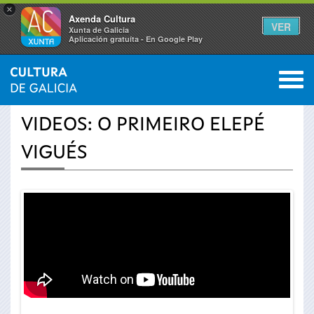
×
Axenda Cultura
VER
Xunta de Galicia
Aplicación gratuíta - En Google Play
Saltar al menú
M
INICIO
›
ACTUALIDAD
›
VÍDEOS
0
Se
VIDEOS: O PRIMEIRO ELEPÉ
encuentra
VIGUÉS
usted
aquí