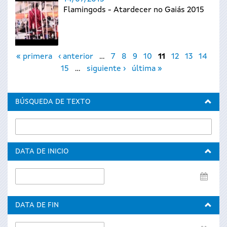
Flamingods - Atardecer no Gaiás 2015
Páginas
« primera
‹ anterior
…
7
8
9
10
11
12
13
14
15
…
siguiente ›
última »
BÚSQUEDA DE TEXTO
DATA DE INICIO
Data
de
inicio
DATA DE FIN