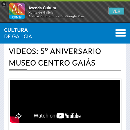
×
Axenda Cultura
VER
Xunta de Galicia
Aplicación gratuíta - En Google Play
Saltar al menú
M
INICIO
›
ACTUALIDAD
›
VÍDEOS
0
Se
VIDEOS: 5º ANIVERSARIO
encuentra
MUSEO CENTRO GAIÁS
usted
aquí