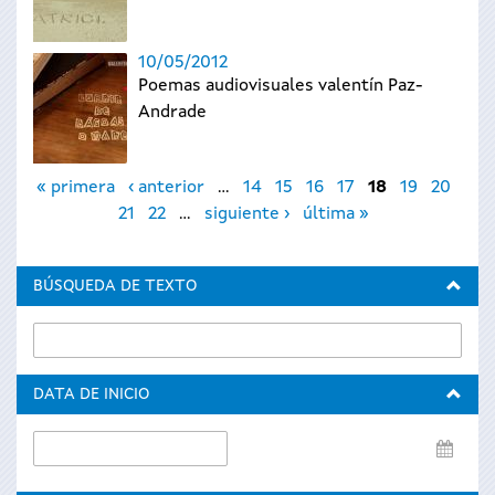
10/05/2012
Poemas audiovisuales valentín Paz-
Andrade
Páginas
« primera
‹ anterior
…
14
15
16
17
18
19
20
21
22
…
siguiente ›
última »
BÚSQUEDA DE TEXTO
DATA DE INICIO
Data
de