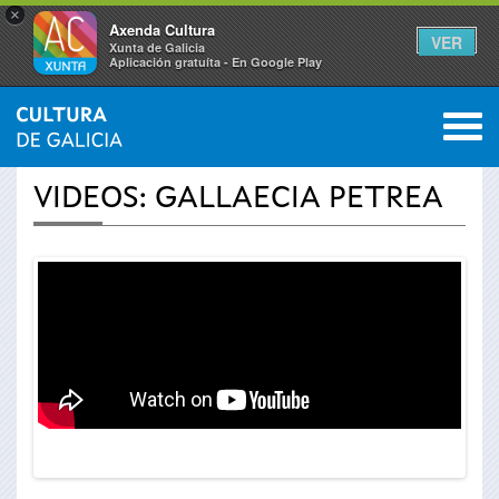
×
Axenda Cultura
VER
Xunta de Galicia
Aplicación gratuíta - En Google Play
Saltar al menú
M
INICIO
›
ACTUALIDAD
›
VÍDEOS
0
Se
VIDEOS: GALLAECIA PETREA
encuentra
usted
aquí