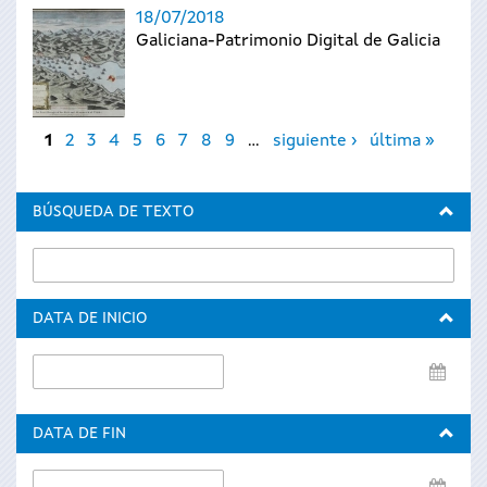
18/07/2018
Galiciana-Patrimonio Digital de Galicia
Páginas
1
2
3
4
5
6
7
8
9
…
siguiente ›
última »
BÚSQUEDA DE TEXTO
DATA DE INICIO
Data
de
inicio
DATA DE FIN
Data