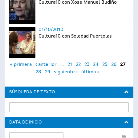
Cultura10 con Xose Manuel Budiño
01/10/2010
Cultura10 con Soledad Puértolas
Páginas
« primera
‹ anterior
…
21
22
23
24
25
26
27
28
29
siguiente ›
última »
BÚSQUEDA DE TEXTO
DATA DE INICIO
Data